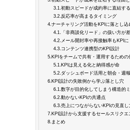
3.1.
初動スピードが成約率に直結す
3.2.
反応率が高まるタイミング
4.
ナーチャリング活動をKPIに落とし込
4.1.
「非商談化リード」の扱い方が
4.2.
メール開封率や再接触率もKPIに
4.3.
コンテンツ連携型のKPI設計
5.
KPIをチームで共有・運用するための
5.1.
KPIは見える化と納得感が命
5.2.
ダッシュボード活用と朝会・週
6.
KPI設計の失敗例から学ぶ落とし穴
6.1.
数字が目的化してしまう構造的
6.2.
動かないKPIの共通点
6.3.
売上につながらないKPIの見直し
7.
KPI設計から支援するセールスリクエ
8.
まとめ