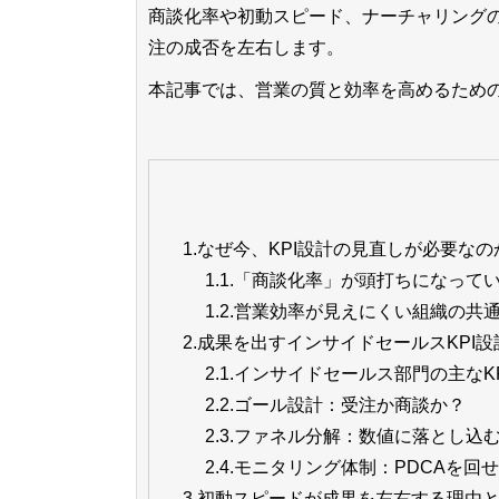
商談化率や初動スピード、ナーチャリング
注の成否を左右します。
本記事では、営業の質と効率を高めるための
1.
なぜ今、KPI設計の見直しが必要なの
1.1.
「商談化率」が頭打ちになって
1.2.
営業効率が見えにくい組織の共
2.
成果を出すインサイドセールスKPI
2.1.
インサイドセールス部門の主なKP
2.2.
ゴール設計：受注か商談か？
2.3.
ファネル分解：数値に落とし込
2.4.
モニタリング体制：PDCAを回
3.
初動スピードが成果を左右する理由