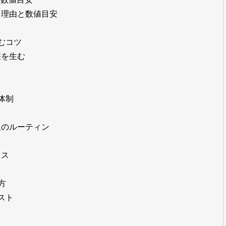
る理由と数値目安
むコツ
差を生む
体制
報のルーティン
ミス
方
スト