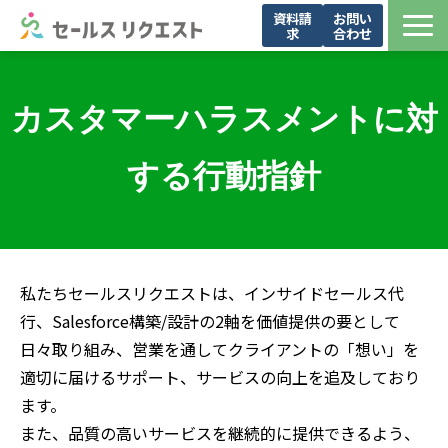
資料請
お問い
求
合わせ
サービス
お問い合わせ一覧
カスタマーハラスメントに対
導入事例
する行動指針
メンバー紹介
お役立ち資料
セミナー・イベント
ブログ
私たちセールスリクエストは、インサイドセールス代
行、Salesforce構築/設計の2軸を価値提供の要として
会社概要
日々取り組み、営業を通してクライアントの「想い」を
適切に届けるサポート、サービスの向上を追及しており
ます。
また、品質の高い
サ
ービスを継続的に提供できるよう
、