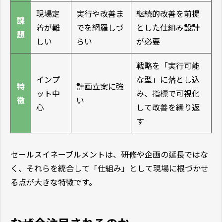
現場定
実行や改善ま
継続的改善を前提
課
着が難
でを網羅しづ
とした仕組み設計
題
しい
らい
が必要
戦略を「実行可能
インプ
な型」に落とし込
特
計画立案に強
ット中
み、指標で可視化
徴
い
心
して改善を繰り返
す
セールスイネーブルメントは、研修や企画の延長ではな
く、それらを統合して「仕組み」として現場に根づかせ
る点が大きな特徴です。