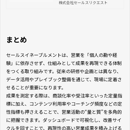
株式会社セールスリクエスト
選定から、アプローチ、商談化まで
一貫し、質の高い商談獲得により、
貴社の売上の最大化に効果を発揮し
ます。
まとめ
セールスイネーブルメントは、営業を「個人の勘や経
験」に依存させず、仕組みとして成果を再現できる体制
をつくる取り組みです。従来の研修や企画とは異なり、
データ活用やプレイブック整備を通じて、現場に定着さ
せることが重要になります。
成果を測定する際は、商談化率や受注率といった定量指
標に加え、コンテンツ利用率やコーチング頻度などの定
性指標も押さえることで、営業活動の“量と質”を多角的
に把握できます。ダッシュボードで可視化し、改善サイ
クルを回すことで、再現性の高い営業成果を積み上げる