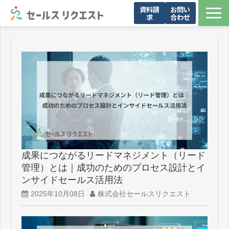
資料請
お問い
求
合わせ
サービス
お問い合わせ一覧
導入事例
メンバー紹介
お役立ち資料
セミナー・イベント
ブログ
成果につながるリードマネジメント（リード
会社概要
管理）とは｜成功のためのプロセス設計とイ
ンサイドセールス活用法
2025年10月08日
株式会社セールスリクエスト