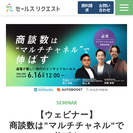
資料請
お問い
求
合わせ
サービス
お問い合わせ一覧
導入事例
メンバー紹介
お役立ち資料
セミナー・イベント
ブログ
会社概要
SEMINAR
【ウェビナー】
商談数は”マルチチャネル”で