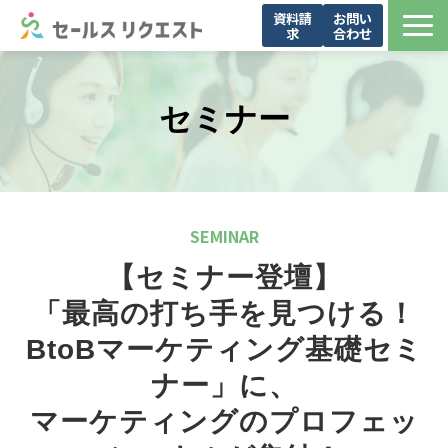
資料請
お問い
求
合わせ
サービス
お問い合わせ一覧
セミナー
導入事例
メンバー紹介
お役立ち資料
SEMINAR
セミナー・イベント
【セミナー登壇】
ブログ
「最高の打ち手を見つける！
会社概要
BtoBマーケティング基礎セミ
ナー」に、
マーケティングのプロフェッ