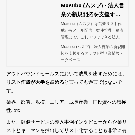
Musubu (ムスブ) - 法人営
業の新規開拓を支援する
クラウド型企業情報デー
Musubu（ムスブ）は営業リスト作
成からメール配信、案件管理・顧客
タベース
管理まで、これ１つでできる法人営
業ツール。100万社＋40万事業所の
Musubu (ムスブ) - 法人営業の新規開
企業データベースを搭載し、見込み
拓を支援するクラウド型企業情報デ
客選定や企業データ入力が簡単に。
ータベース
貴社の生産性向上につなげます。
アウトバウンドセールスにおいて成果を出すためには、
リスト作成が大半を占める
と言っても過言ではないで
す。
業界、部署、規模、エリア、成長産業、IT投資への積極
性..etc
また、類似サービスの導入事例インタビューから企業リ
ストとキーマンを抽出してリスト化することも非常に有